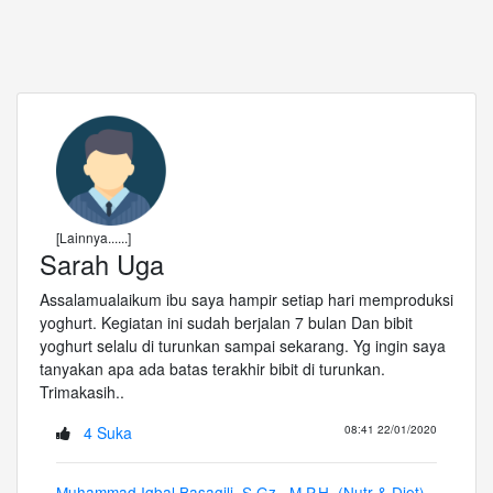
[Lainnya......]
Sarah Uga
Assalamualaikum ibu saya hampir setiap hari memproduksi
yoghurt. Kegiatan ini sudah berjalan 7 bulan Dan bibit
yoghurt selalu di turunkan sampai sekarang. Yg ingin saya
tanyakan apa ada batas terakhir bibit di turunkan.
Trimakasih..
4 Suka
08:41 22/01/2020
Muhammad Iqbal Basagili, S.Gz., M.P.H. (Nutr & Diet)